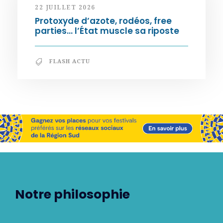
22 JUILLET 2026
Protoxyde d’azote, rodéos, free
parties… l’État muscle sa riposte
FLASH ACTU
Notre philosophie