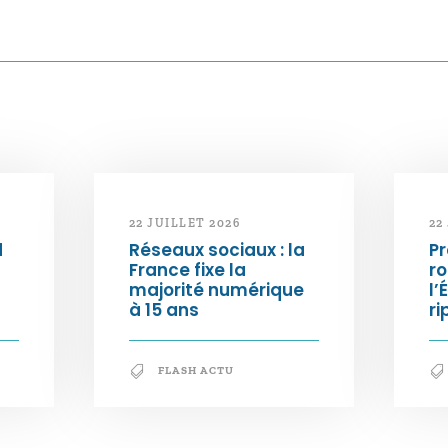
22 JUILLET 2026
22
d
Réseaux sociaux : la
Pr
France fixe la
ro
majorité numérique
l’
à 15 ans
ri
FLASH ACTU