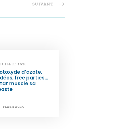
SUIVANT
 JUILLET 2026
otoxyde d’azote,
déos, free parties…
État muscle sa
poste
FLASH ACTU