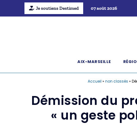
Je soutiens Destimed
07 août 2026
AIX-MARSEILLE
RÉGIO
Accueil
»
non classés
»
Dé
Démission du pré
« un geste pol