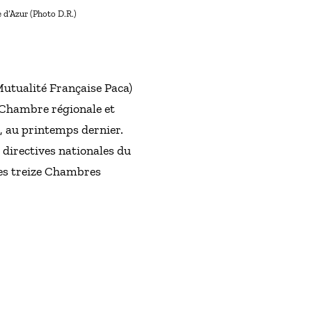
 d’Azur (Photo D.R.)
Mutualité Française Paca)
a Chambre régionale et
s, au printemps dernier.
 directives nationales du
 les treize Chambres