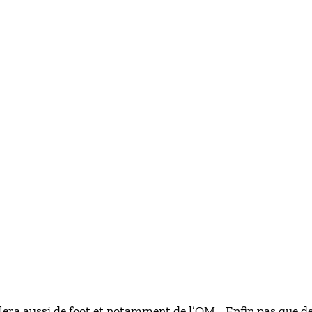
rlera aussi de foot et notamment de l’OM… Enfin pas que d