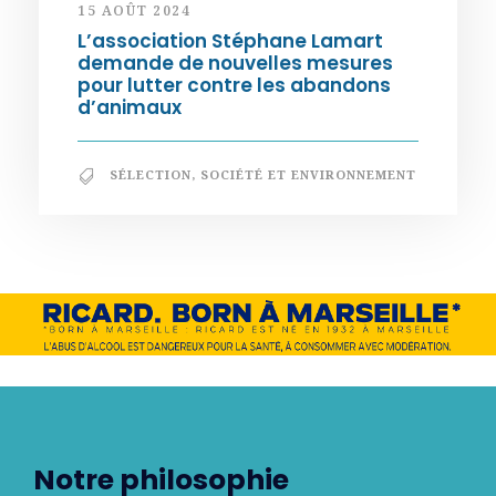
15 AOÛT 2024
L’association Stéphane Lamart
demande de nouvelles mesures
pour lutter contre les abandons
d’animaux
SÉLECTION
,
SOCIÉTÉ ET ENVIRONNEMENT
Notre philosophie