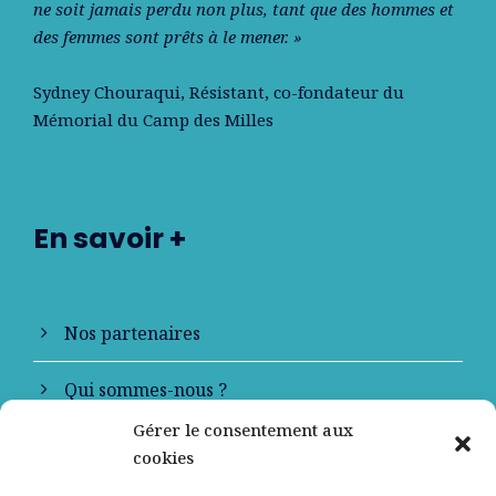
ne soit jamais perdu non plus, tant que des hommes et
des femmes sont prêts à le mener. »
Sydney Chouraqui
, Résistant, co-fondateur du
Mémorial du Camp des Milles
En savoir +
Nos partenaires
Qui sommes-nous ?
Gérer le consentement aux
Contactez-nous
cookies