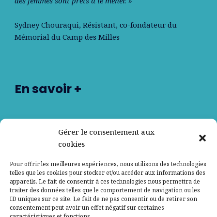
des femmes sont prêts à le mener. »
Sydney Chouraqui
, Résistant, co-fondateur du
Mémorial du Camp des Milles
En savoir +
Nos partenaires
Gérer le consentement aux
cookies
Qui sommes-nous ?
Pour offrir les meilleures expériences, nous utilisons des technologies
telles que les cookies pour stocker et/ou accéder aux informations des
Contactez-nous
appareils. Le fait de consentir à ces technologies nous permettra de
traiter des données telles que le comportement de navigation ou les
ID uniques sur ce site. Le fait de ne pas consentir ou de retirer son
Mentions légales
consentement peut avoir un effet négatif sur certaines
caractéristiques et fonctions.