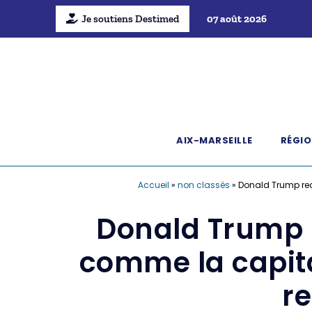
Je soutiens Destimed
07 août 2026
AIX-MARSEILLE
RÉGIO
Accueil
»
non classés
»
Donald Trump rec
Donald Trump r
comme la capit
re