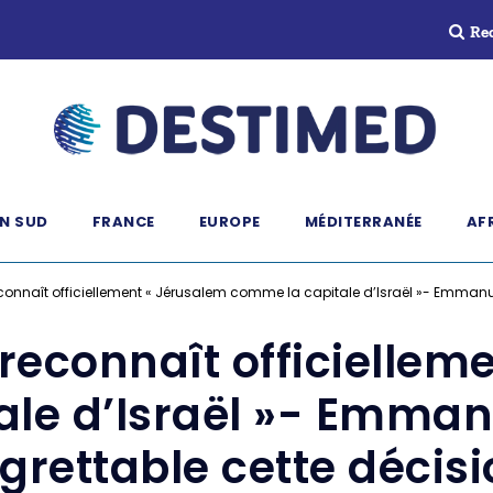
Re
N SUD
FRANCE
EUROPE
MÉDITERRANÉE
AF
onnaît officiellement « Jérusalem comme la capitale d’Israël »- Emmanue
econnaît officiellem
ale d’Israël »- Emman
grettable cette décis