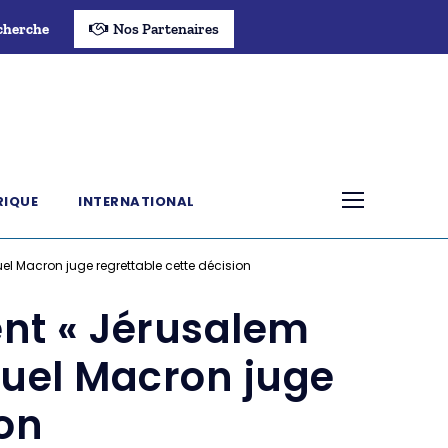
cherche
Nos Partenaires
RIQUE
INTERNATIONAL
l Macron juge regrettable cette décision
ent « Jérusalem
uel Macron juge
ion