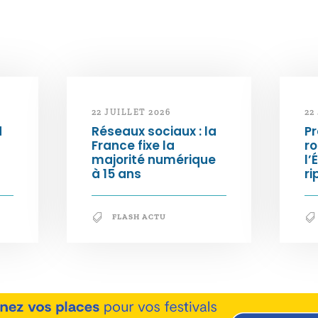
22 JUILLET 2026
22
d
Réseaux sociaux : la
Pr
France fixe la
ro
majorité numérique
l’
à 15 ans
ri
FLASH ACTU