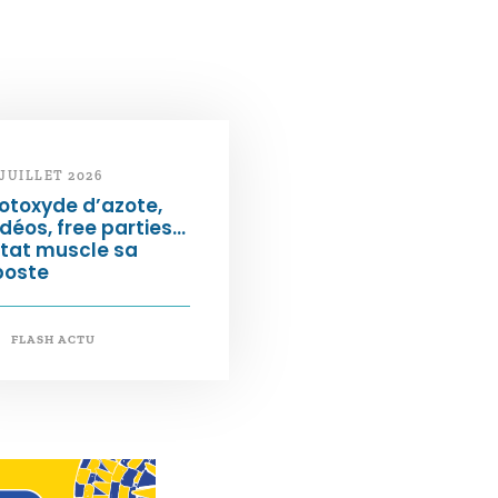
 JUILLET 2026
otoxyde d’azote,
déos, free parties…
État muscle sa
poste
FLASH ACTU