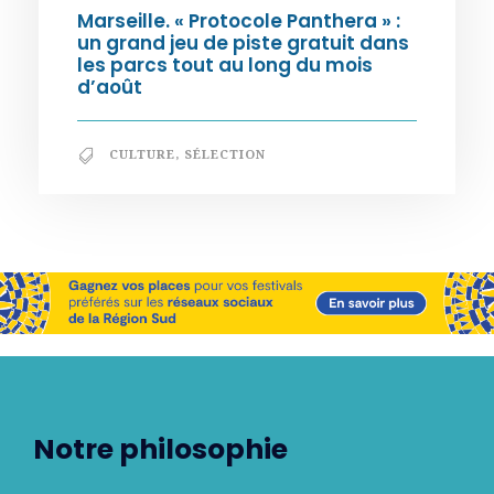
Marseille. « Protocole Panthera » :
un grand jeu de piste gratuit dans
les parcs tout au long du mois
d’août
CULTURE
,
SÉLECTION
Notre philosophie