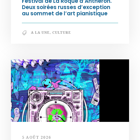
Festival de La Roque d’Anthéron.
Deux soirées russes d’exception
au sommet de l’art pianistique
A LA UNE
,
CULTURE
5 AOÛT 2026