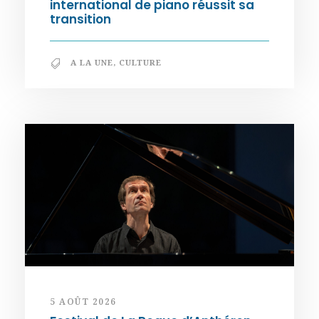
international de piano réussit sa
transition
A LA UNE
,
CULTURE
5 AOÛT 2026