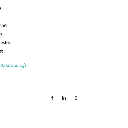
a
yJet
n
syJet
et
2.aeroport.fr