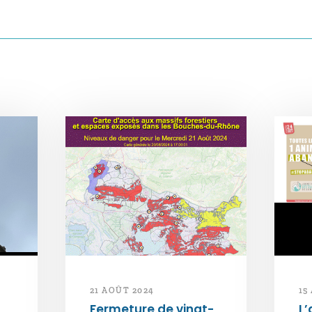
21 AOÛT 2024
15
Fermeture de vingt-
L’