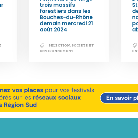
ur
trois massifs
S
forestiers dans les
d
Bouches-du-Rhône
n
demain mercredi 21
po
août 2024
a
T
SÉLECTION
,
SOCIÉTÉ ET
ENVIRONNEMENT
EN