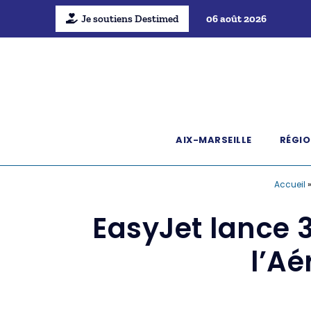
Je soutiens Destimed
06 août 2026
AIX-MARSEILLE
RÉGIO
Accueil
EasyJet lance 
l’Aé