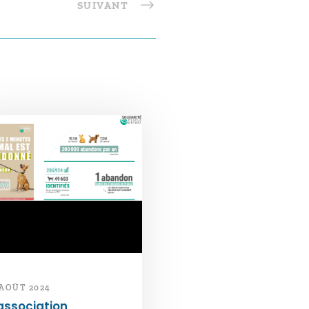
SUIVANT
 AOÛT 2024
association