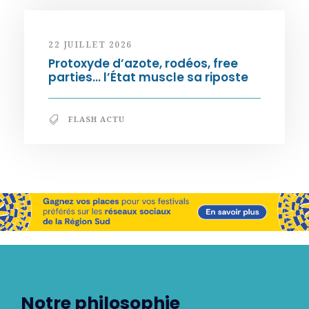
22 JUILLET 2026
Protoxyde d’azote, rodéos, free
parties… l’État muscle sa riposte
FLASH ACTU
Notre philosophie