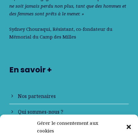
ne soit jamais perdu non plus, tant que des hommes et
des femmes sont prêts à le mener. »
Sydney Chouraqui
, Résistant, co-fondateur du
Mémorial du Camp des Milles
En savoir +
Nos partenaires
Qui sommes-nous ?
Gérer le consentement aux
Contactez-nous
cookies