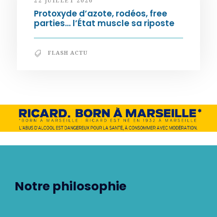
22 JUILLET 2026
Protoxyde d’azote, rodéos, free
parties… l’État muscle sa riposte
FLASH ACTU
Notre philosophie