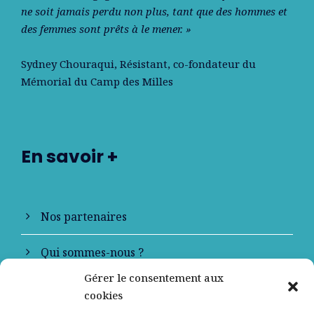
ne soit jamais perdu non plus, tant que des hommes et
des femmes sont prêts à le mener. »
Sydney Chouraqui
, Résistant, co-fondateur du
Mémorial du Camp des Milles
En savoir +
Nos partenaires
Qui sommes-nous ?
Gérer le consentement aux
Contactez-nous
cookies