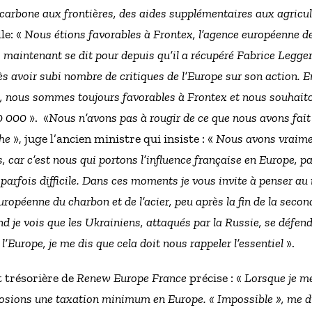
e carbone aux frontières, des aides supplémentaires aux agricul
lle: «
Nous étions favorables à Frontex, l’agence européenne de
maintenant se dit pour depuis qu’il a récupéré Fabrice Legger
s avoir subi nombre de critiques de l’Europe sur son action. 
, nous sommes toujours favorables à Frontex et nous souhait
30 000
». «
Nous n’avons pas à rougir de ce que nous avons fait
he
», juge l’ancien ministre qui insiste : «
Nous avons vraimen
us, car c’est nous qui portons l’influence française en Europe, p
 parfois difficile. Dans ces moments je vous invite à penser a
ropéenne du charbon et de l’acier, peu après la fin de la secon
nd je vois que les Ukrainiens, attaqués par la Russie, se défe
’Europe, je me dis que cela doit nous rappeler l’essentiel
».
t trésorière de
Renew Europe France
précise : «
Lorsque je m
oposions une taxation minimum en Europe. « Impossible », me d