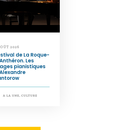
AOÛT 2026
stival de La Roque-
Anthéron. Les
ages pianistiques
’Alexandre
antorow
A LA UNE
,
CULTURE