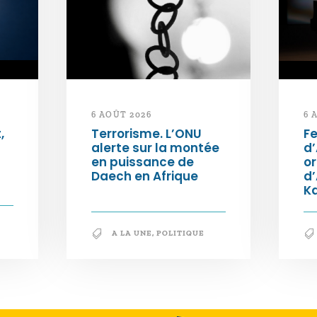
6 AOÛT 2026
6 
,
Terrorisme. L’ONU
Fe
alerte sur la montée
d’
en puissance de
or
Daech en Afrique
d
K
A LA UNE
,
POLITIQUE