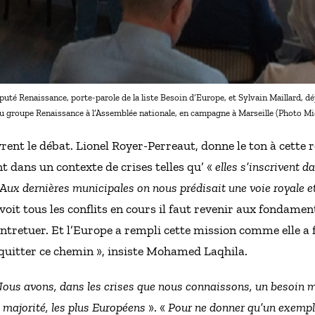
uté Renaissance, porte-parole de la liste Besoin d’Europe, et Sylvain Maillard, d
u groupe Renaissance à l’Assemblée nationale, en campagne à Marseille (Photo M
rent le débat. Lionel Royer-Perreaut, donne le ton à cette r
t dans un contexte de crises telles qu’ «
elles s’inscrivent d
 Aux dernières municipales on nous prédisait une voie royale et
oit tous les conflits en cours il faut revenir aux fondamen
entretuer. Et l’Europe a rempli cette mission comme elle a
 quitter ce chemin », insiste Mohamed Laqhila.
ous avons, dans les crises que nous connaissons, un besoin m
 majorité, les plus Européens
». «
Pour ne donner qu’un exemp