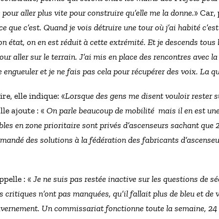
ur aller plus vite pour construire qu’elle me la donne.
» Car, 
 ce que c’est. Quand je vois détruire une tour où j’ai habité c’e
on état, on en est réduit à cette extrémité. Et je descends tous
ur aller sur le terrain. J’ai mis en place des rencontres avec la
e engueuler et je ne fais pas cela pour récupérer des voix. La q
e, elle indique: «
Lorsque des gens me disent vouloir rester su
Elle ajoute : «
On parle beaucoup de mobilité mais il en est une 
es en zone prioritaire sont privés d’ascenseurs sachant que 
i demandé des solutions à la fédération des fabricants d’ascenseu
pelle : «
Je ne suis pas restée inactive sur les questions de s
es critiques n’ont pas manquées, qu’il fallait plus de bleu et de 
uvernement. Un commissariat fonctionne toute la semaine, 24 