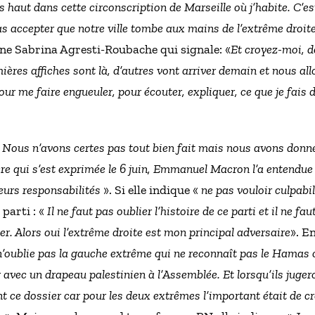
rès haut dans cette circonscription de Marseille où j’habite. C’e
s accepter que notre ville tombe aux mains de l’extrême droite
ène Sabrina Agresti-Roubache qui signale: «
Et croyez-moi, d
ières affiches sont là, d’autres vont arriver demain et nous all
our me faire engueuler, pour écouter, expliquer, ce que je fais 
«
Nous n’avons certes pas tout bien fait mais nous avons donné 
ère qui s’est exprimée le 6 juin, Emmanuel Macron l’a entendue e
leurs responsabilités
». Si elle indique «
ne pas vouloir culpabi
 parti : «
Il ne faut pas oublier l’histoire de ce parti et il ne fa
er. Alors oui l’extrême droite est mon principal adversaire
». E
n’oublie pas la gauche extrême qui ne reconnaît pas le Hamas 
 avec un drapeau palestinien à l’Assemblée. Et lorsqu’ils juger
 ce dossier car pour les deux extrêmes l’important était de cr