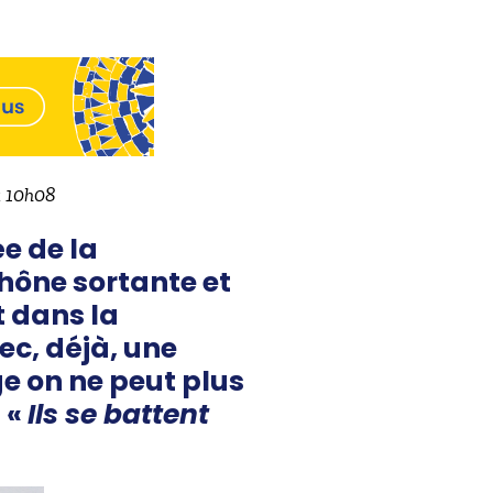
 à 10h08
e de la
hône sortante et
 dans la
c, déjà, une
e on ne peut plus
 «
Ils se battent