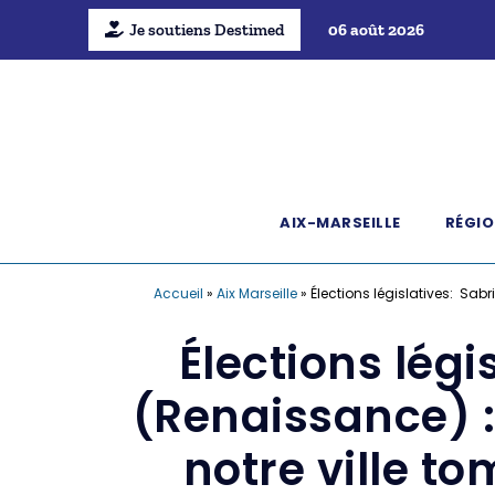
Je soutiens Destimed
06 août 2026
AIX-MARSEILLE
RÉGIO
Accueil
»
Aix Marseille
»
Élections législatives: Sa
Élections lég
(Renaissance) 
notre ville t