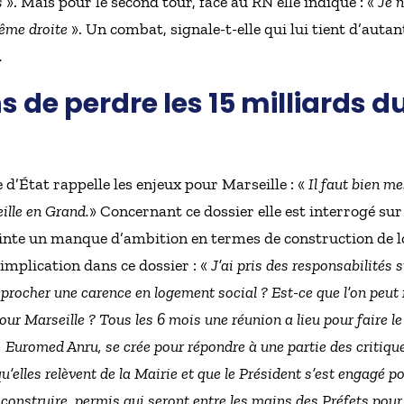
s
». Mais pour le second tour, face au RN elle indique : «
Je n
rême droite
». Un combat, signale-t-elle qui lui tient d’auta
.
 de perdre les 15 milliards d
 d’État rappelle les enjeux pour Marseille : «
Il faut bien m
eille en Grand.
» Concernant ce dossier elle est interrogé su
inte un manque d’ambition en termes de construction de 
implication dans ce dossier : «
J’ai pris des responsabilités 
reprocher une carence en logement social ? Est-ce que l’on peut
ur Marseille ? Tous les 6 mois une réunion a lieu pour faire le 
, Euromed Anru, se crée pour répondre à une partie des critiqu
qu’elles relèvent de la Mairie et que le Président s’est engagé p
construire, permis qui seront entre les mains des Préfets pour al