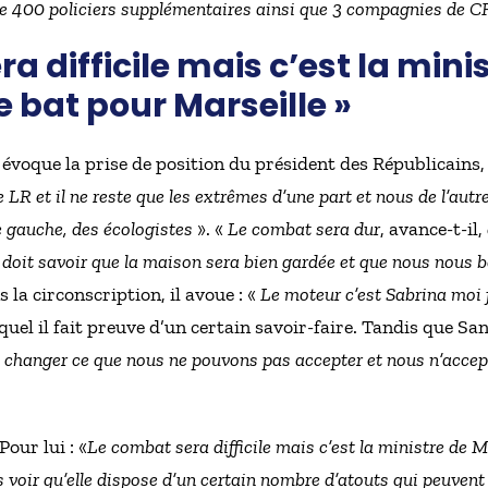
de 400 policiers supplémentaires ainsi que 3 compagnies de C
a difficile mais c’est la mini
e bat pour Marseille »
 évoque la prise de position du président des Républicains, 
e LR et il ne reste que les extrêmes d’une part et nous de l’autr
e gauche, des écologistes
». «
Le combat sera dur
, avance-t-il,
N doit savoir que la maison sera bien gardée et que nous nous 
a circonscription, il avoue : «
Le moteur c’est Sabrina moi j
uel il fait preuve d’un certain savoir-faire. Tandis que Sa
t changer ce que nous ne pouvons pas accepter et nous n’accep
our lui : «
Le combat sera difficile mais c’est la ministre de M
voir qu’elle dispose d’un certain nombre d’atouts qui peuvent l