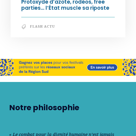
Protoxyde d’azote, rodéos, free
parties… l’État muscle sa riposte
FLASH ACTU
Notre philosophie
« Le combat pour la dignité humaine n’est jamais