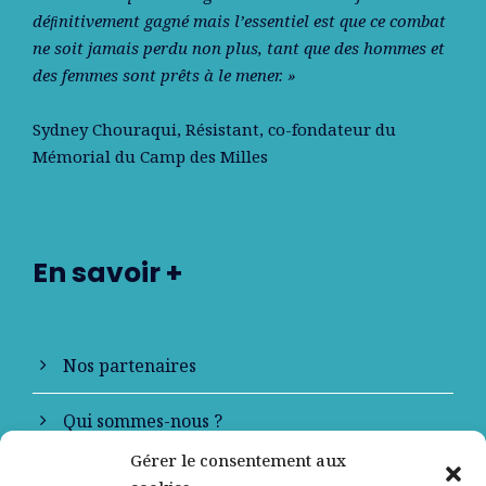
déﬁnitivement gagné mais l’essentiel est que ce combat
ne soit jamais perdu non plus, tant que des hommes et
des femmes sont prêts à le mener. »
Sydney Chouraqui
, Résistant, co-fondateur du
Mémorial du Camp des Milles
En savoir +
Nos partenaires
Qui sommes-nous ?
Gérer le consentement aux
Contactez-nous