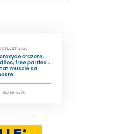
 JUILLET 2026
otoxyde d’azote,
déos, free parties…
État muscle sa
poste
FLASH ACTU