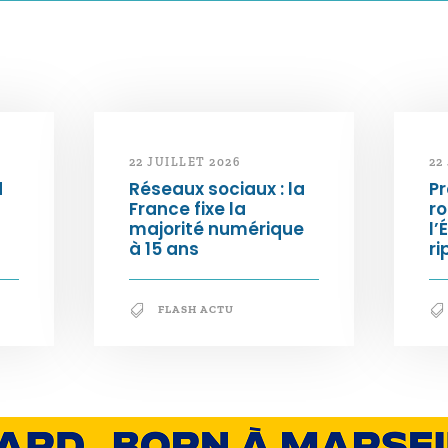
22 JUILLET 2026
22
d
Réseaux sociaux : la
Pr
France fixe la
ro
majorité numérique
l’
à 15 ans
ri
FLASH ACTU