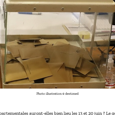
Photo illustration © destimed
épartementales auront-elles bien lieu les 13 et 20 juin ? 