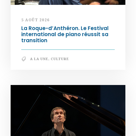
5 AOÛT 2026
La Roque-d’Anthéron. Le Festival
international de piano réussit sa
transition
A LA UNE
,
CULTURE