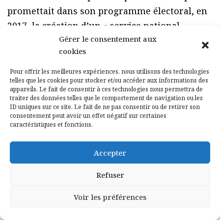
promettait dans son programme électoral, en
2017, la création d’un « service national
Gérer le consentement aux
universel » propose de réfléchir à un
cookies
équivalent européen qui concernerait les
moins de 25 ans pour une durée de six mois.
Pour offrir les meilleures expériences, nous utilisons des technologies
telles que les cookies pour stocker et/ou accéder aux informations des
Patricia MAILLÉ-CAIRE
appareils. Le fait de consentir à ces technologies nous permettra de
traiter des données telles que le comportement de navigation ou les
ID uniques sur ce site. Le fait de ne pas consentir ou de retirer son
[(
consentement peut avoir un effet négatif sur certaines
caractéristiques et fonctions.
Un logo et une pièce
Accepter
Refuser
Voir les préférences