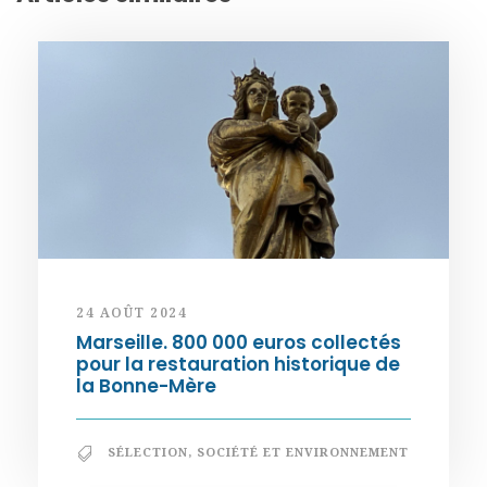
24 AOÛT 2024
Marseille. 800 000 euros collectés
pour la restauration historique de
la Bonne-Mère
SÉLECTION
,
SOCIÉTÉ ET ENVIRONNEMENT