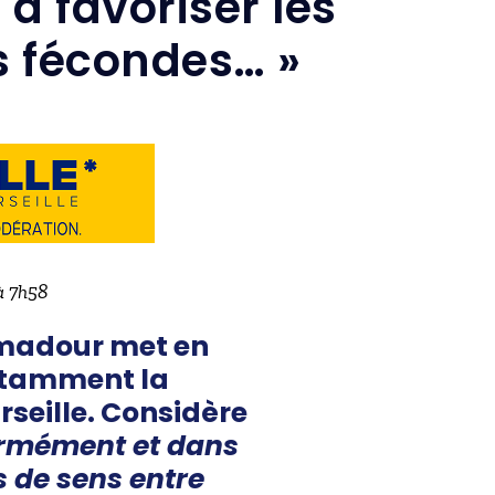
à favoriser les
s fécondes… »
à 7h58
Ramadour met en
notamment la
seille. Considère
ormément et dans
s de sens entre