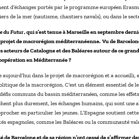
nt d’échanges portés par le programme européen Erasmu
rs de la mer (nautisme, chantiers navals), ou dans le secte
e du Futur
, qui s’est tenue à Marseille en septembre derni
 projet de macrorégion méditerranéenne. Vu de Barcelone, 
des acteurs de Catalogne et des Baléares autour de ce gran
oopération en Méditerranée ?
 aujourd’hui dans le projet de macrorégion et a accueilli,
itique de la macrorégion. C’est un élément essentiel de leu
x défis communs du bassin méditerranéen, comme les effe
uchent plus durement, les échanges humains, qui sont une a
approcher en particulier les jeunes. L’Espagne soutient cett
s espagnoles, comme les Baléares ou la communauté val
é de Barcelone et de sa région n’ont cessé de s’affirmer de