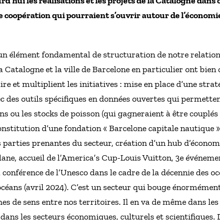
d’hui les réalisations et les projets de la Catalogne dans
de coopération qui pourraient s’ouvrir autour de l’économi
n élément fondamental de structuration de notre relation
 Catalogne et la ville de Barcelone en particulier ont bien
ire et multiplient les initiatives : mise en place d’une stra
c des outils spécifiques en données ouvertes qui permetten
ns ou les stocks de poisson (qui gagneraient à être couplés
 constitution d’une fondation « Barcelone capitale nautique 
s parties prenantes du secteur, création d’un hub d’économi
lane, accueil de l’America’s Cup-Louis Vuitton, 3e événeme
 conférence de l’Unesco dans le cadre de la décennie des oc
océans (avril 2024). C’est un secteur qui bouge énormément 
es de sens entre nos territoires. Il en va de même dans les
ans les secteurs économiques, culturels et scientifiques. 