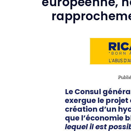
européenne, no
rapprochemen
Publi
Le Consul généra
exergue le proje
création d’un hy
que l’économie b
lequel il est poss