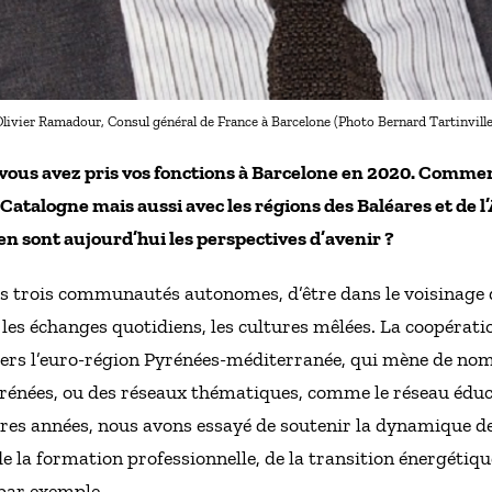
livier Ramadour, Consul général de France à Barcelone (Photo Bernard Tartinville
vous avez pris vos fonctions à Barcelone en 2020. Commen
a Catalogne mais aussi avec les régions des Baléares et de l
en sont aujourd’hui les perspectives d’avenir ?
s trois communautés autonomes, d’être dans le voisinage di
 les échanges quotidiens, les cultures mêlées. La coopérati
vers l’euro-région Pyrénées-méditerranée, qui mène de nom
rénées, ou des réseaux thématiques, comme le réseau éduc
ères années, nous avons essayé de soutenir la dynamique de
de la formation professionnelle, de la transition énergétiq
 par exemple.