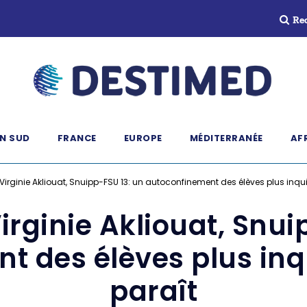
Re
N SUD
FRANCE
EUROPE
MÉDITERRANÉE
AF
 Virginie Akliouat, Snuipp-FSU 13: un autoconfinement des élèves plus inquié
Virginie Akliouat, Snui
 des élèves plus inqu
paraît