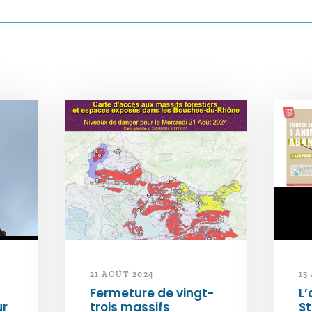
21 AOÛT 2024
15
Fermeture de vingt-
L’
ur
trois massifs
S