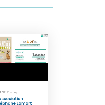
 AOÛT 2024
association
téphane Lamart