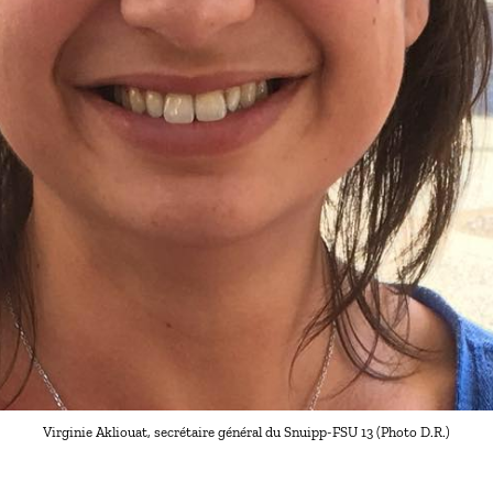
Virginie Akliouat, secrétaire général du Snuipp-FSU 13 (Photo D.R.)