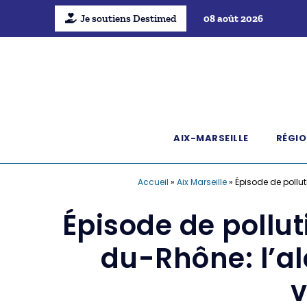
Je soutiens Destimed
08 août 2026
AIX-MARSEILLE
RÉGIO
Accueil
»
Aix Marseille
»
Épisode de pollut
Épisode de pollut
du-Rhône: l’al
v