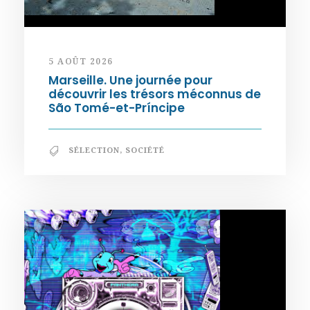
5 AOÛT 2026
Marseille. Une journée pour
découvrir les trésors méconnus de
São Tomé-et-Príncipe
SÉLECTION
,
SOCIÉTÉ