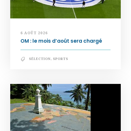
6 AOÛT 2026
OM : le mois d’août sera chargé
SÉLECTION
,
SPORTS