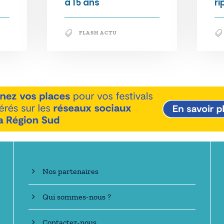
à 15 ans
ri
FLASH ACTU
En savoir +
Nos partenaires
Qui sommes-nous ?
Contactez-nous