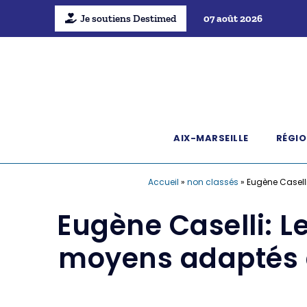
Je soutiens Destimed
07 août 2026
AIX-MARSEILLE
RÉGIO
Accueil
»
non classés
»
Eugène Casell
Eugène Caselli: 
moyens adaptés à