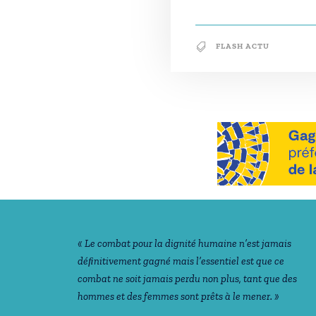
FLASH ACTU
Notre philosophie
« Le combat pour la dignité humaine n’est jamais
déﬁnitivement gagné mais l’essentiel est que ce
combat ne soit jamais perdu non plus, tant que des
hommes et des femmes sont prêts à le mener. »