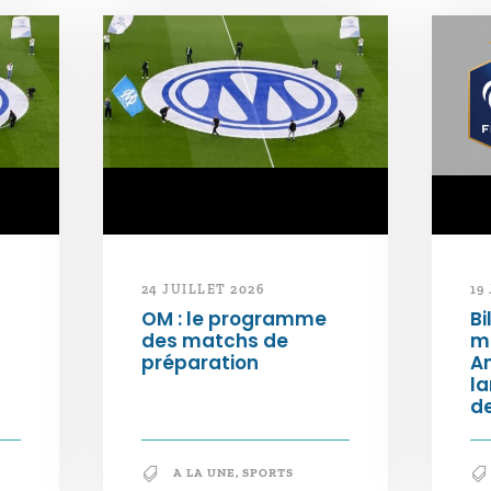
24 JUILLET 2026
19
OM : le programme
Bi
des matchs de
m
préparation
An
l
de
A LA UNE
,
SPORTS