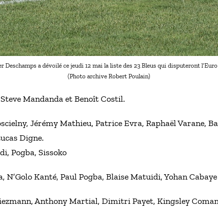
r Deschamps a dévoilé ce jeudi 12 mai la liste des 23 Bleus qui disputeront l’Eur
(Photo archive Robert Poulain)
Steve Mandanda et Benoît Costil.
cielny, Jérémy Mathieu, Patrice Evra, Raphaël Varane, B
Lucas Digne.
di, Pogba, Sissoko
, N’Golo Kanté, Paul Pogba, Blaise Matuidi, Yohan Cabaye
iezmann, Anthony Martial, Dimitri Payet, Kingsley Coman