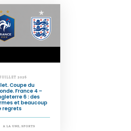
 JUILLET 2026
llet. Coupe du
onde. France 4 –
gleterre 6 : des
armes et beaucoup
 regrets
A LA UNE
,
SPORTS