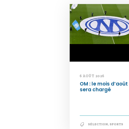
6 AOÛT 2026
OM : le mois d’août
sera chargé
SÉLECTION
,
SPORTS