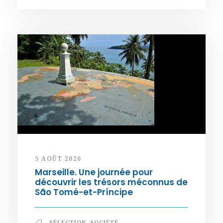
5 AOÛT 2026
Marseille. Une journée pour
découvrir les trésors méconnus de
São Tomé-et-Príncipe
SÉLECTION
,
SOCIÉTÉ