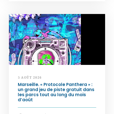
5 AOÛT 2026
Marseille. « Protocole Panthera » :
un grand jeu de piste gratuit dans
les parcs tout au long du mois
d’août