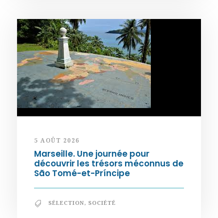
5 AOÛT 2026
Marseille. Une journée pour
découvrir les trésors méconnus de
São Tomé-et-Príncipe
SÉLECTION
,
SOCIÉTÉ