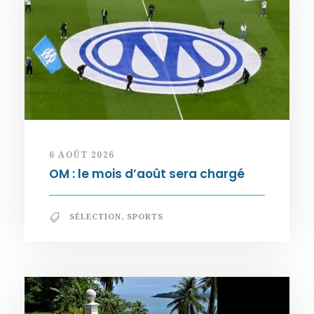
6 AOÛT 2026
OM : le mois d’août sera chargé
SÉLECTION
,
SPORTS