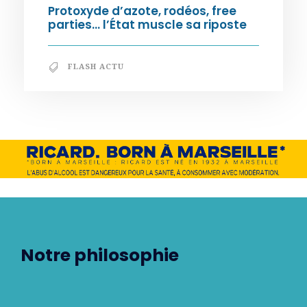
Protoxyde d’azote, rodéos, free
parties… l’État muscle sa riposte
FLASH ACTU
Notre philosophie