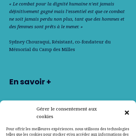
« Le combat pour la dignité humaine n’est jamais
déﬁnitivement gagné mais l’essentiel est que ce combat
ne soit jamais perdu non plus, tant que des hommes et
des femmes sont prêts à le mener. »
Sydney Chouraqui
, Résistant, co-fondateur du
Mémorial du Camp des Milles
En savoir +
Nos partenaires
Gérer le consentement aux
cookies
Qui sommes-nous ?
Pour offrir les meilleures expériences, nous utilisons des technologies
telles que les cookies pour stocker et/ou accéder aux informations des