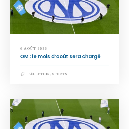
6 AOÛT 2026
OM : le mois d’août sera chargé
SÉLECTION
,
SPORTS