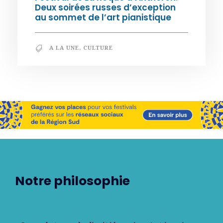
Deux soirées russes d’exception
au sommet de l’art pianistique
A LA UNE
,
CULTURE
Notre philosophie