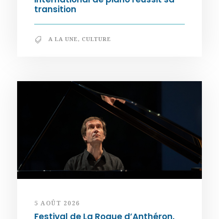
transition
A LA UNE
,
CULTURE
5 AOÛT 2026
Festival de La Roque d’Anthéron.