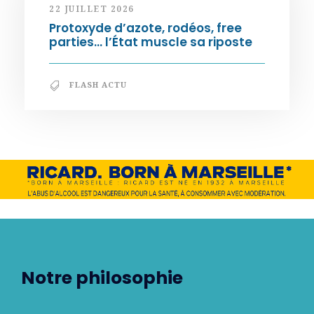
22 JUILLET 2026
Protoxyde d’azote, rodéos, free
parties… l’État muscle sa riposte
FLASH ACTU
Notre philosophie