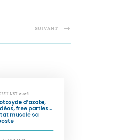
SUIVANT
 JUILLET 2026
otoxyde d’azote,
déos, free parties…
État muscle sa
poste
FLASH ACTU