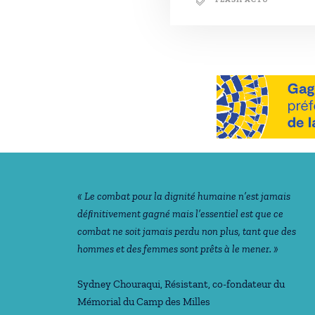
Notre philosophie
« Le combat pour la dignité humaine n’est jamais
déﬁnitivement gagné mais l’essentiel est que ce
combat ne soit jamais perdu non plus, tant que des
hommes et des femmes sont prêts à le mener. »
Sydney Chouraqui
, Résistant, co-fondateur du
Mémorial du Camp des Milles