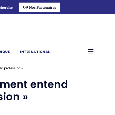
cherche
Nos Partenaires
RIQUE
INTERNATIONAL
la profession »
nement entend
sion »