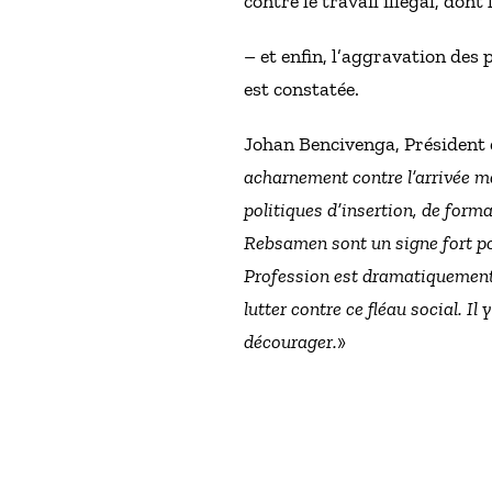
contre le travail illégal, don
– et enfin, l’aggravation des 
est constatée.
Johan Bencivenga, Président d
acharnement contre l’arrivée mas
politiques d’insertion, de form
Rebsamen sont un signe fort po
Profession est dramatiquement 
lutter contre ce fléau social. I
décourager.
»