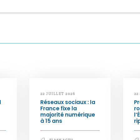
22 JUILLET 2026
22
d
Réseaux sociaux : la
Pr
France fixe la
ro
majorité numérique
l’
à 15 ans
ri
FLASH ACTU