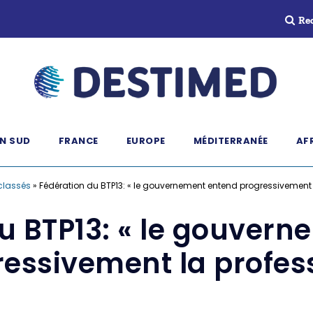
Re
N SUD
FRANCE
EUROPE
MÉDITERRANÉE
AF
classés
»
Fédération du BTP13: « le gouvernement entend progressivement 
u BTP13: « le gouver
essivement la profes