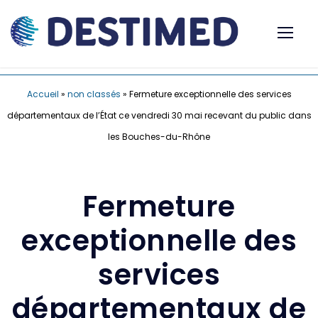
Accueil
»
non classés
»
Fermeture exceptionnelle des services
départementaux de l’État ce vendredi 30 mai recevant du public dans
les Bouches-du-Rhône
Fermeture
exceptionnelle des
services
départementaux de