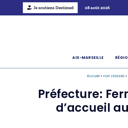
Je soutiens Destimed
08 août 2026
AIX-MARSEILLE
RÉGIO
Accueil
»
non classés
»
Préfecture: Fe
d’accueil a