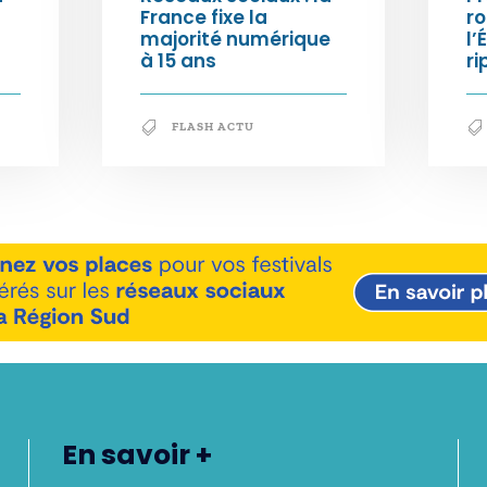
France fixe la
ro
majorité numérique
l’
à 15 ans
ri
FLASH ACTU
En savoir +