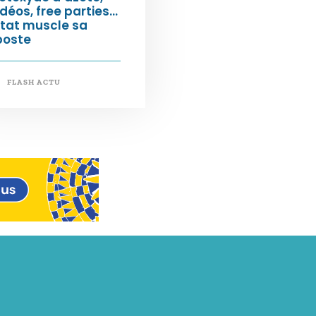
déos, free parties…
État muscle sa
poste
FLASH ACTU