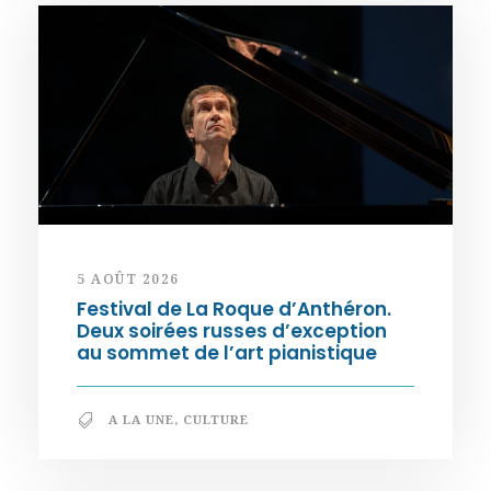
5 AOÛT 2026
Festival de La Roque d’Anthéron.
Deux soirées russes d’exception
au sommet de l’art pianistique
A LA UNE
,
CULTURE