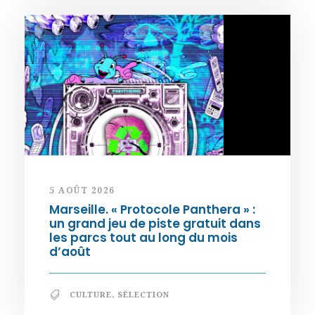
5 AOÛT 2026
Marseille. « Protocole Panthera » :
un grand jeu de piste gratuit dans
les parcs tout au long du mois
d’août
CULTURE
,
SÉLECTION