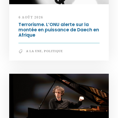
6 AOÛT 2026
Terrorisme. L’ONU alerte sur la
montée en puissance de Daech en
Afrique
A LA UNE
,
POLITIQUE