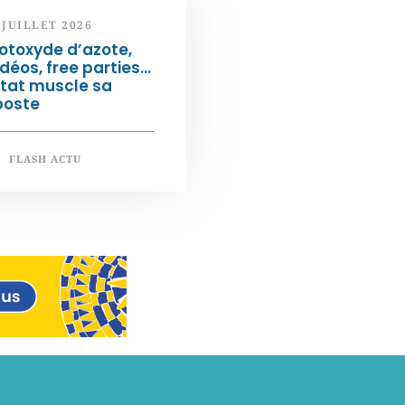
 JUILLET 2026
otoxyde d’azote,
déos, free parties…
État muscle sa
poste
FLASH ACTU