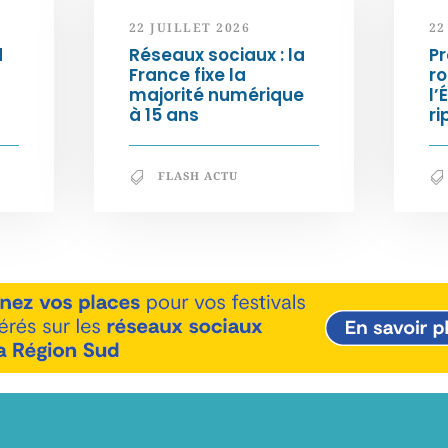
22 JUILLET 2026
22
d
Réseaux sociaux : la
Pr
France fixe la
ro
majorité numérique
l’
à 15 ans
ri
FLASH ACTU