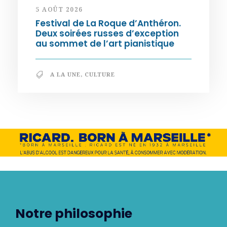
5 AOÛT 2026
Festival de La Roque d’Anthéron.
Deux soirées russes d’exception
au sommet de l’art pianistique
A LA UNE
,
CULTURE
Notre philosophie