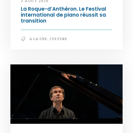
5 AOÛT 2026
La Roque-d’Anthéron. Le Festival
international de piano réussit sa
transition
A LA UNE
,
CULTURE