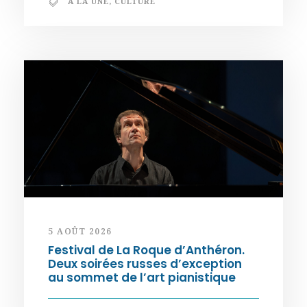
A LA UNE
,
CULTURE
5 AOÛT 2026
Festival de La Roque d’Anthéron.
Deux soirées russes d’exception
au sommet de l’art pianistique