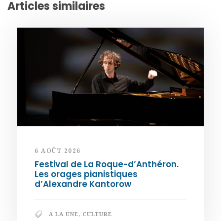
Articles similaires
6 AOÛT 2026
Festival de La Roque-d’Anthéron.
Les orages pianistiques
d’Alexandre Kantorow
A LA UNE
,
CULTURE