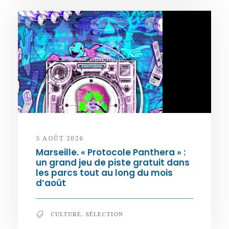
5 AOÛT 2026
Marseille. « Protocole Panthera » :
un grand jeu de piste gratuit dans
les parcs tout au long du mois
d’août
CULTURE
,
SÉLECTION