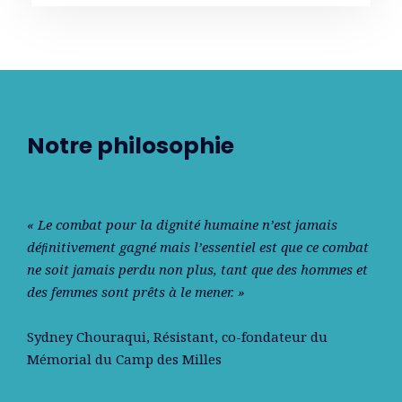
Notre philosophie
« Le combat pour la dignité humaine n’est jamais
déﬁnitivement gagné mais l’essentiel est que ce combat
ne soit jamais perdu non plus, tant que des hommes et
des femmes sont prêts à le mener. »
Sydney Chouraqui
, Résistant, co-fondateur du
Mémorial du Camp des Milles