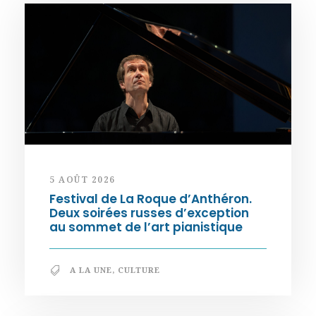
5 AOÛT 2026
Festival de La Roque d’Anthéron.
Deux soirées russes d’exception
au sommet de l’art pianistique
A LA UNE
,
CULTURE