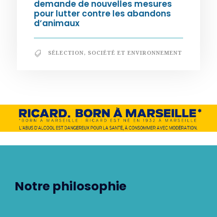
demande de nouvelles mesures
pour lutter contre les abandons
d’animaux
SÉLECTION
,
SOCIÉTÉ ET ENVIRONNEMENT
Notre philosophie