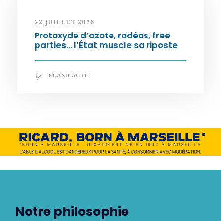
22 JUILLET 2026
Protoxyde d’azote, rodéos, free
parties… l’État muscle sa riposte
FLASH ACTU
Notre philosophie