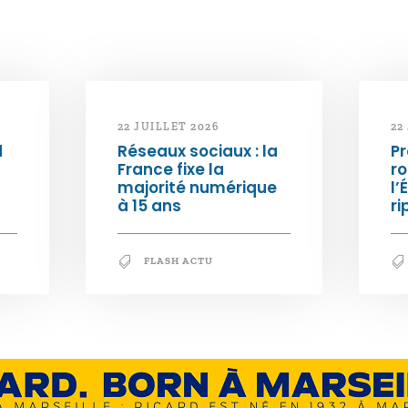
22 JUILLET 2026
22
d
Réseaux sociaux : la
Pr
France fixe la
ro
majorité numérique
l’
à 15 ans
ri
FLASH ACTU