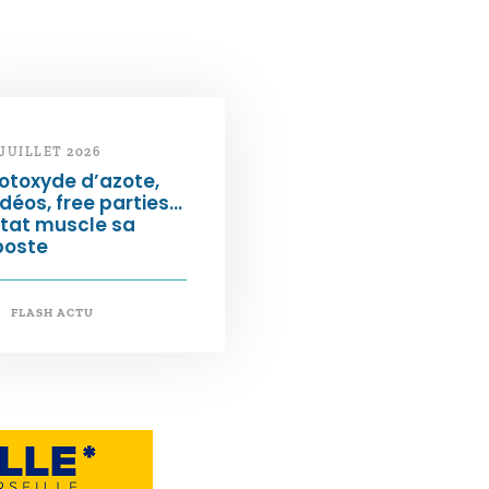
 JUILLET 2026
otoxyde d’azote,
déos, free parties…
État muscle sa
poste
FLASH ACTU