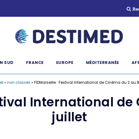
Re
N SUD
FRANCE
EUROPE
MÉDITERRANÉE
AF
il
»
non classés
»
FIDMarseille : Festival International de Cinéma du 2 au 8 
stival International d
juillet