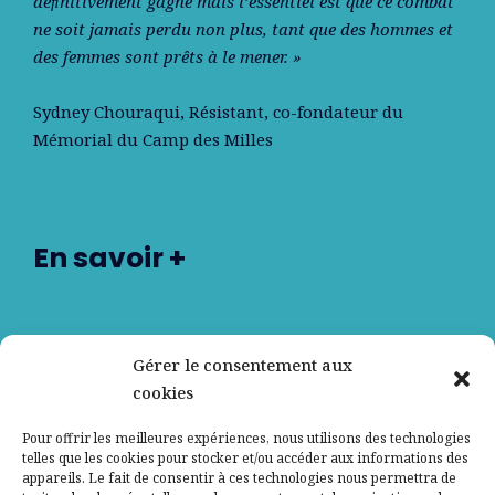
déﬁnitivement gagné mais l’essentiel est que ce combat
ne soit jamais perdu non plus, tant que des hommes et
des femmes sont prêts à le mener. »
Sydney Chouraqui
, Résistant, co-fondateur du
Mémorial du Camp des Milles
En savoir +
Nos partenaires
Gérer le consentement aux
cookies
Qui sommes-nous ?
Pour offrir les meilleures expériences, nous utilisons des technologies
telles que les cookies pour stocker et/ou accéder aux informations des
Contactez-nous
appareils. Le fait de consentir à ces technologies nous permettra de