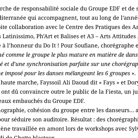
marche de responsabilité sociale du Groupe EDF et d
iterranée qui accompagnent, tout au long de l’année
oite collaboration avec le Centre des Pratiques des Ar
s Latinissimo, Ph’Art et Balises et A3 – Arts Attitudes
té à l’honneur du Do It ! Pour Soufiane, chorégraphe
nné comme le groupe le plus mature en matière de danse
té et d’une synchronisation parfaite sur une chorégra
me imposé pour les danses mélangeant les 6 groupes
».
s haute marche, Fayssoil Ali Daoud dit « Fays » et Do
ont dû convaincre outre le public de la Fiesta, un 
veaux embauchés du Groupe EDF.
énographie, cohésion du groupe entre les danseurs… a
r pour séduire son auditoire. Résultat : des chorégra
cène travaillée en amont lors de workshops avec Syl
i de Ghetto blasteur.