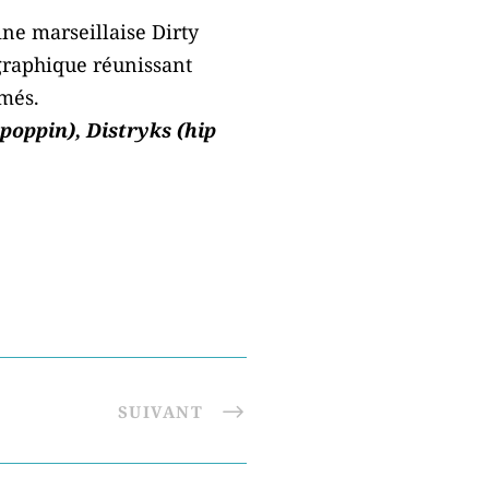
ne marseillaise Dirty
graphique réunissant
rmés.
 poppin), Distryks (hip
SUIVANT