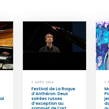
5 AOÛT 2026
5 
Festival de La Roque
Ma
d’Anthéron. Deux
Pa
al
soirées russes
je
d’exception au
da
sommet de l’art
au