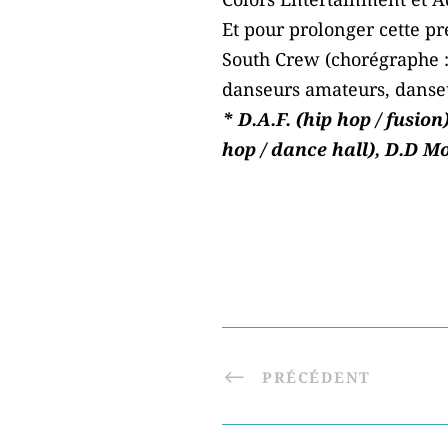
Et pour prolonger cette p
South Crew (chorégraphe 
danseurs amateurs, danseur
* D.A.F. (hip hop / fusio
hop / dance hall), D.D M
PRÉCÉDENT