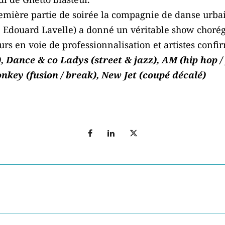
remière partie de soirée la compagnie de danse urbai
: Edouard Lavelle) a donné un véritable show choré
s en voie de professionnalisation et artistes confi
n), Dance & co Ladys (street & jazz), AM (hip hop /
onkey (fusion / break), New Jet (coupé décalé)