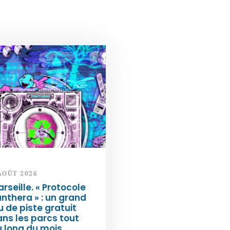
AOÛT 2026
rseille. « Protocole
nthera » : un grand
u de piste gratuit
ns les parcs tout
 long du mois