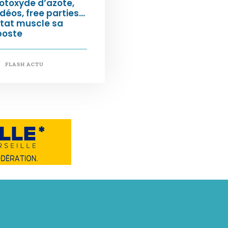
otoxyde d’azote,
déos, free parties…
État muscle sa
poste
FLASH ACTU