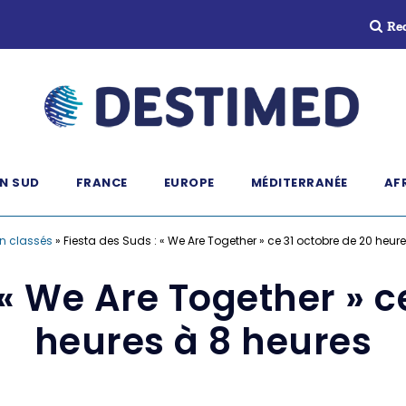
Re
N SUD
FRANCE
EUROPE
MÉDITERRANÉE
AF
n classés
»
Fiesta des Suds : « We Are Together » ce 31 octobre de 20 heur
 « We Are Together » c
heures à 8 heures