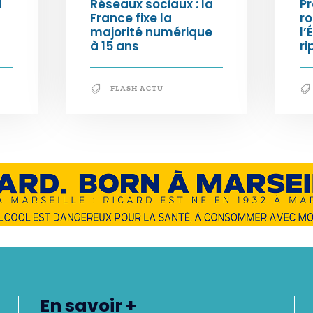
d
Réseaux sociaux : la
Pr
France fixe la
ro
majorité numérique
l’
à 15 ans
ri
FLASH ACTU
En savoir +