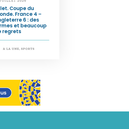
 JUILLET 2026
llet. Coupe du
onde. France 4 –
gleterre 6 : des
armes et beaucoup
 regrets
A LA UNE
,
SPORTS