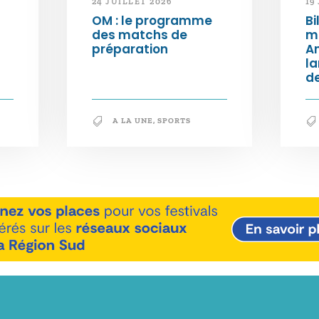
24 JUILLET 2026
19
OM : le programme
Bi
des matchs de
m
préparation
An
l
de
A LA UNE
,
SPORTS